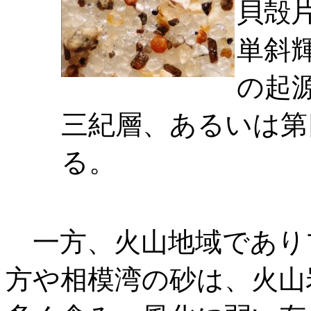
貝殻
単斜
の起
三紀層、あるいは第
る。
一方、火山地域であり
方や相模湾の砂は、火山