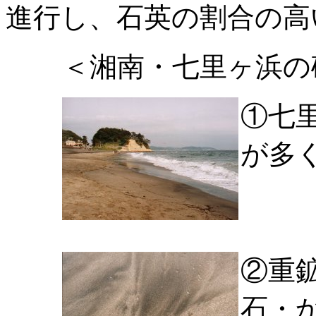
進行し、石英の割合の高
＜湘南・七里ヶ浜の
①七
が多
②重
石・