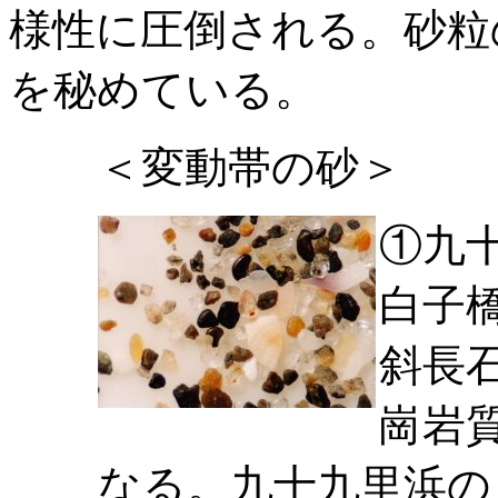
様性に圧倒される。砂粒
を秘めている。
＜変動帯の砂＞
①九
白子
斜長
崗岩
なる。九十九里浜の