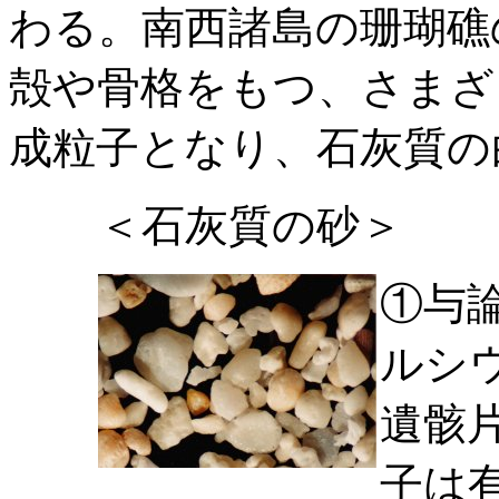
わる。南西諸島の珊瑚礁
殻や骨格をもつ、さまざ
成粒子となり、石灰質の
＜石灰質の砂＞
①与論
ルシ
遺骸
子は