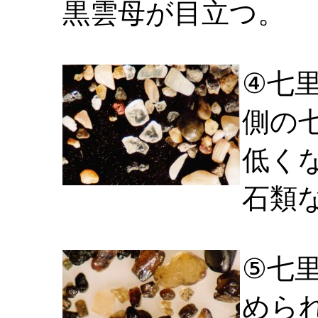
黒雲母が目立つ。
④七
側の
低く
石類
⑤七
めら