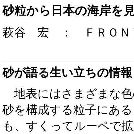
砂粒から日本の海岸を
萩谷 宏 ： ＦＲＯＮＴ 2
砂が語る生い立ちの情報
地表にはさまざまな色
砂を構成する粒子にある
も、すくってルーペで拡