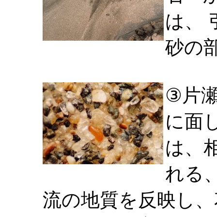
は、
砂の
③片
に面
は、
れる
流の地質を反映し、