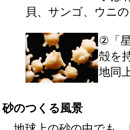
貝、サンゴ、ウニの
②「
殻を
地同
砂のつくる風景
地球上の砂の中でも、