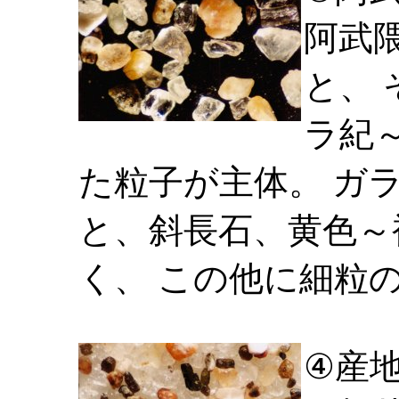
阿武
と、
ラ紀
た粒子が主体。 ガ
と、斜長石、黄色～
く、 この他に細粒
④産