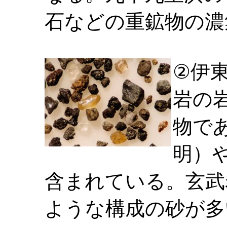
石などの重鉱物の濃
②伊
岩の
物で
明）
含まれている。玄武
ような構成の砂が多