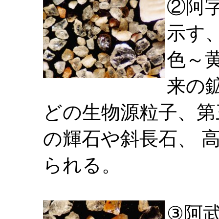
②阿
示す
色～
来の
どの生物源粒子、第
の輝石や斜長石、 
られる。
③阿