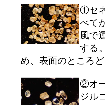
①セ
べて
風で
する
め、表面のところど
②オ
ジル