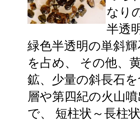
なり
半透
緑色半透明の単斜輝
を占め、 その他、
鉱、少量の斜長石を
層や第四紀の火山噴
で、 短柱状～長柱