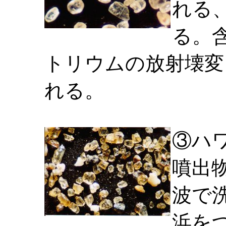
れる
る。
トリウムの放射壊変
れる。
③ハ
噴出
波で
浜を