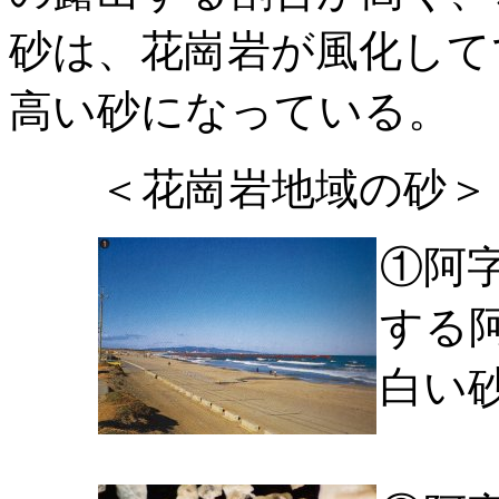
砂は、花崗岩が風化して
高い砂になっている。
＜花崗岩地域の砂＞
①阿
する
白い